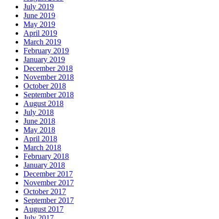
July 2019
June 2019
May 2019
April 2019
March 2019
February 2019
January 2019
December 2018
November 2018
October 2018
September 2018
August 2018
July 2018
June 2018
May 2018
April 2018
March 2018
February 2018
January 2018
December 2017
November 2017
October 2017
September 2017
August 2017
July 2017