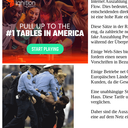
Internet Auszahlung 
Flow. Dies bedeutet,
entscheidenden dire
ist eine hohe Rate 
Diese Sätze in der 
eng, da zahlreiche
fake Auszahlung Prei
während der Überpr
Einige Web-Sites bie
fordern einen neuen 
Vorschriften in Bezu
Einige Betriebe net 
Europäischen Länder
Kunden, da die Gese
Eine unabhängige St
Haus. Diese Tarife 
verglichen.
Daher sind die Ausza
eine auf dem Netz ei