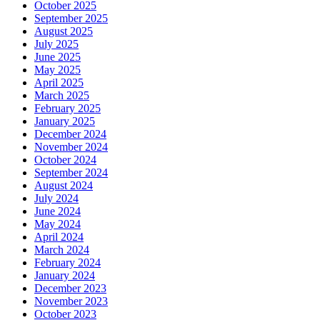
October 2025
September 2025
August 2025
July 2025
June 2025
May 2025
April 2025
March 2025
February 2025
January 2025
December 2024
November 2024
October 2024
September 2024
August 2024
July 2024
June 2024
May 2024
April 2024
March 2024
February 2024
January 2024
December 2023
November 2023
October 2023