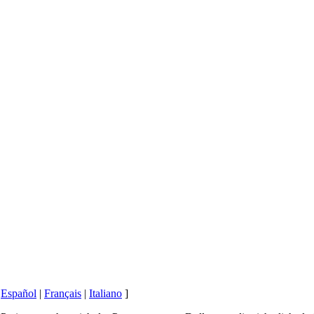
|
Español
|
Français
|
Italiano
]