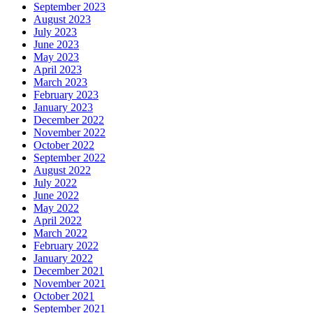
September 2023
August 2023
July 2023
June 2023
May 2023
April 2023
March 2023
February 2023
January 2023
December 2022
November 2022
October 2022
September 2022
August 2022
July 2022
June 2022
May 2022
April 2022
March 2022
February 2022
January 2022
December 2021
November 2021
October 2021
September 2021