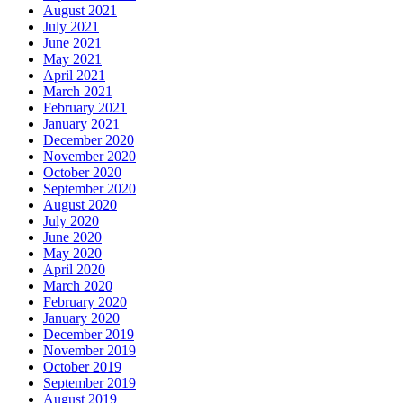
August 2021
July 2021
June 2021
May 2021
April 2021
March 2021
February 2021
January 2021
December 2020
November 2020
October 2020
September 2020
August 2020
July 2020
June 2020
May 2020
April 2020
March 2020
February 2020
January 2020
December 2019
November 2019
October 2019
September 2019
August 2019